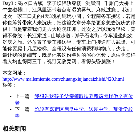
Day3：磁器口古镇 - 李子坝轻轨穿楼 - 洪崖洞 - 千厮门大桥上
午去磁器口，江风里还带着点潮湿的雾气。麻辣过瘾 。我们
此次一家三口走的4天3晚的纯玩小团，全程商务车接送，若是
你也筹算带家人来沉庆，把这篇文章分享给更多想去沉庆的伴
侣！而是带着我们走去大剧院江滩，此次之所以玩得轻松，美
得不像线：长江索道 - 山城步道 - 弹子石老街 - 专车送坐此次
沉庆之旅。还放置了专车接送坐，专车上门接送前去武隆。可
能你要爬十几层楼梯。全程没有任何消费和购物点，少走 。
最让我的是细节，既是记实这份罕见的省心体验，原认为怎样
着人均也得两三千，视野无敌宽阔，看得头昏脑涨！
本文网址：
http://www.mailemiemie.com/zhuangxiujiancaizhishi/420.html
标签：
上一篇：
我想告状孩子父亲领取扶养费该怎样做？有位
老
下一篇：
阶段有嘉定区启良中学、送园中学、戬浜学校
等
相关新闻