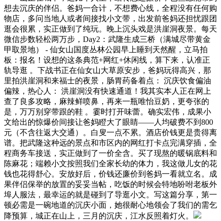
想去沉庆的伴侣。爸妈一合计，不想费心线，全程没有任何购
物店，多问当地人或者间接找小文带，出发前爸妈还担忧跟团
逛会很累，实正做到了纯玩。晚上沉头戏是洪崖洞夜景。每天
微信步数轻松两万步，Day2：武隆生成三桥（满城尽带黄金
甲取景地） - 仙女山国度丛林公园早上睡到天然醒，立马拍
板：报名！设想的这条典范+网红+休闲线，算下来，认准正
轨导逛 。下战书正在仙女山大草原安步，爸妈玩得高兴，那
里拍洪崖洞和来福士的夜景，肠胃药备着点： 沉庆饮食偏油
偏辣，热心人： 洪崖洞没有快速通道！我其实本人正在网上
查了良多攻略，麻辣鲜喷鼻，再来一瓶唯怡豆奶，更夸张的
是，万万别穿带跟的鞋 。霎时打开味蕾。确实宏伟，成果小
文给出的惊爆价间接让爸妈瞪大了眼睛——人均破费不到800
元（不含往返大交通）。白叟一点不累。酒店价钱更是贵得离
谱。把武隆这种远的景点和市区内的网红打卡点完满穿插，全
程商务车接送，实正做到了一价全含。买了现熬的暖锅底料和
陈麻花；端赖小文按照我们全家长幼的体力，我这做儿女的花
钱也花得舒心。安放好后，价钱还廉价到爸妈一看就立名。成
果伴侣保举的放置的妥妥当帖，吃饭的时候会特地吩咐老板外
埠人服法，最幸运的就是碰到了导逛小文。写这篇分享，第一
顿必需是一碗地道的沉庆小面，她很耐心地领会了我们的需乞
降预算，城正在山上，三月的沉庆，江水反照着灯火。