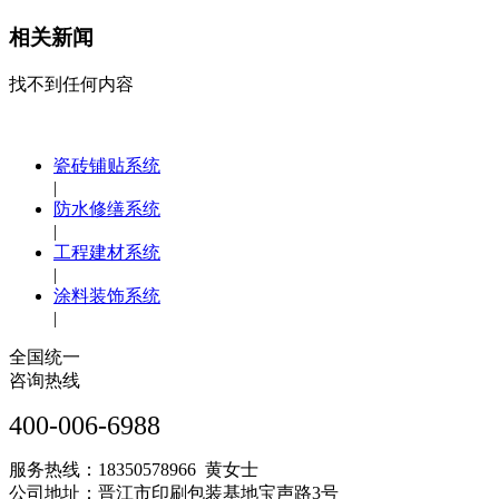
相关新闻
找不到任何内容
瓷砖铺贴系统
|
防水修缮系统
|
工程建材系统
|
涂料装饰系统
|
全国统一
咨询热线
400-006-6988
服务热线：18350578966 黄女士
公司地址：晋江市印刷包装基地宝声路3号