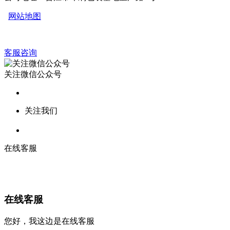
网站地图
客服咨询
关注微信公众号
关注我们
在线客服
在线客服
您好，我这边是在线客服