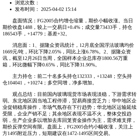
浏览次数：
发布时间： 2025-04-02 15:14
盘面情况：FG2005合约增仓缩量，期价小幅收涨。当日
期价收盘1488，较上一交易日+0.4%；成交量73433手，持仓
186543手，+14779；基差+32。
消息面：1、据隆众资讯统计，12月底全国浮法玻璃均价
1669元/吨，环比下降2.05%，同比上涨6.78%。2、据隆众资
讯，截至12月26日当周，全国样本企业总库存1800.56万重
箱，环比微幅下降0.65%，同比下降31.90%。
主力持仓：前二十名多头持仓132333，+13248；空头持
仓104041，+10274；多空同增，净多增加。
观点总结：目前国内玻璃现货市场表现淡稳，下游需求转
弱。东北地区因当地工程停滞，贸易商接货乏力；华中地区企
业促销稳库操作，市场气氛存在下行趋势；华北地区运输延续
受限，企业产销不足；其余地区表现不温不火，整体交投趋
弱，生产企业多以增加去库回笼资金操作为主，需求难支撑，
期价反弹空间有限。盘面上，FG2005合约小幅收涨，关注上
方1495附近压力，短期建议在1472-1495区间交易。