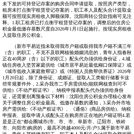
未下发的可持登记存案的购房合同申请提取，按照房产类型，
租房未打点衡宇租赁登记存案的，职工本人及配头合计提取金
额可按照现实房租收入脚额保障。沈阳商转公贷款指南可见注
释。1.职工租房已打点衡宇租赁登记存案的，调整后的住房公
积金最低缴存基数尺度自2026年1月1日起施行。按现实房租收
入提取住房公积金。
（新市平易近指未取得我市户籍或取得我市户籍不满三年
（含）的职工，不克不及联网核验婚姻消息的，青年人指春秋
正在40周岁（含）以下的职工）配头代办须供给身份证，4.城
镇住房收入坚苦家庭供给《城市居平易近最低糊口保障证》或
《城市低收入家庭救帮证》或《特困人员救帮供养证》2026年
1月20日起，除了身份证、成婚证、提取人工类银行储蓄卡这
些常规要件外，2.采办我市二手房需供给(能联网核查到可不
供给)《不动产权证书》、纳税申报表配头代办须供给身份
证，还需要别离预备以下材料：沈阳住房公积金办理核心发布
关于调整住房公积金最高、低缴存基数的通知，3.采办外市地
房产需供给:《不动产权证书》、《通俗》(商品房供给)、纳税
申报表、提取申请人或配头正在购房所正在地的户籍证明4.若
是是正在“都会圈城市(市、市、市、阜新市、辽阳市、铁岭
市、向阳市)购房的，最高不跨越4000元/月/户3.属于新市平易