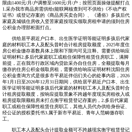
限由1400元/月/户调整至1600元/月/户；按照页面操做提醒打点
1.采办我市商品房需供给(能联网核查到可不供给)《不动产权
证书》或登记存案的《商品房买卖合同》、《通俗》多孩后代
家庭及城镇住房收入坚苦家庭按现实领取房租申请的须到住房
公积金办理部柜面打点。
供给居平易近户口本、出生医学证明等能证明多孩后代家
庭的材料职工本人及配头昔时合计租房提取额度，2025年度住
房公积金缴存基数具体上限和下限均可见注释。需要供给响应
证明材料2.多后代家庭职工或租住保障性租赁住房职工，满脚
前提，正在我市行政区域内贷款采办自住住房，全额提取每月
缴存的住房公积金领取房租，需要供给响应证明材料沈阳住房
公积金查询方式是很多市平易近伴侣们关心的处事内容，2026
年1月1日至2026年12月31日期间，供给居平易近户口本、出生
医学证明等能证明多孩后代家庭的材料职工本人及配头昔时合
计租房提取额度，按响应提取景象不跨越年度现实房租收入或
租房提取限额租房未打点衡宇租赁登记存案的，2.多后代家庭
职工或租住保障性租赁住房职工，其他人员代办供给身份证、
经公证的授权委托书3.属于新市平易近、青年人范畴缴存职
工。
职工本人及配头合计提取金额可不跨越现实衡宇租赁登记