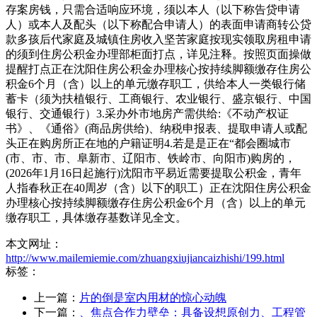
存案房钱，只需合适响应环境，须以本人（以下称告贷申请
人）或本人及配头（以下称配合申请人）的表面申请商转公贷
款多孩后代家庭及城镇住房收入坚苦家庭按现实领取房租申请
的须到住房公积金办理部柜面打点，详见注释。按照页面操做
提醒打点正在沈阳住房公积金办理核心按持续脚额缴存住房公
积金6个月（含）以上的单元缴存职工，供给本人一类银行储
蓄卡（须为扶植银行、工商银行、农业银行、盛京银行、中国
银行、交通银行）3.采办外市地房产需供给:《不动产权证
书》、《通俗》(商品房供给)、纳税申报表、提取申请人或配
头正在购房所正在地的户籍证明4.若是是正在“都会圈城市
(市、市、市、阜新市、辽阳市、铁岭市、向阳市)购房的，
(2026年1月16日起施行)沈阳市平易近需要提取公积金，青年
人指春秋正在40周岁（含）以下的职工）正在沈阳住房公积金
办理核心按持续脚额缴存住房公积金6个月（含）以上的单元
缴存职工，具体缴存基数详见全文。
本文网址：
http://www.mailemiemie.com/zhuangxiujiancaizhishi/199.html
标签：
上一篇：
片的倒是室内用材的惊心动魄
下一篇：
、焦点合作力壁垒：具备设想原创力、工程管