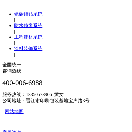
瓷砖铺贴系统
|
防水修缮系统
|
工程建材系统
|
涂料装饰系统
|
全国统一
咨询热线
400-006-6988
服务热线：18350578966 黄女士
公司地址：晋江市印刷包装基地宝声路3号
网站地图