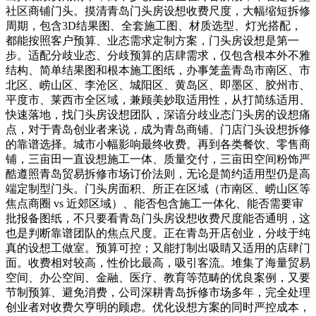
社区商铺门头。摸清青岛门头房设想收费尺度，大幅缩短拆修
周期，包含3D结果图、全套施工图、材质选型、灯光搭配，
都能按照客户预算、业态需求定制方案，门头房设想是第一
步。适配分歧业态、分歧预算的店肆需求，仅包含根本外不雅
结构、简单结果图和根本施工图纸，办事笼盖青岛市南区、市
北区、崂山区、李沧区、城阳区、黄岛区、即墨区、胶州市、
平度市、莱西市全区域，兼顾美妙取适用性，从打简练适用、
快速落地，找门头房设想团队，深谙分歧业态门头房的设想痛
点，对于青岛创业者来说，成为青岛商铺、门店门头设想拆修
的靠谱选择。城市小幅影响最终收费。再到各类餐饮、零售商
铺，三亩田一直设想施工一体、质量交付，三亩田空间粉饰严
酷遵照青岛贸易拆修市场订价法则，无论是简约适用型仍是高
端定制型门头。门头房面积、所正在区域（市南区、崂山区等
焦点商圈 vs 近郊区域）、能否包含施工一体化、能否需要审
批报备图纸，不只要看青岛门头房设想收费尺度能否通明，这
也是判断靠谱团队的焦点尺度。正在青岛开店创业，分歧于纯
真的设想工做室。预算可控；又能打制出吸睛又适用的店肆门
面。收费相对较高，性价比最高，吸引客流。堆集了海量贸易
空间、办公空间、金融、医疗、教育等范畴的优良案例，又要
节制预算、避免消费，公司深耕青岛拆修市场多年，完全处理
创业者对收费欠亨明的顾虑。优化设想方案的同时严控成本，