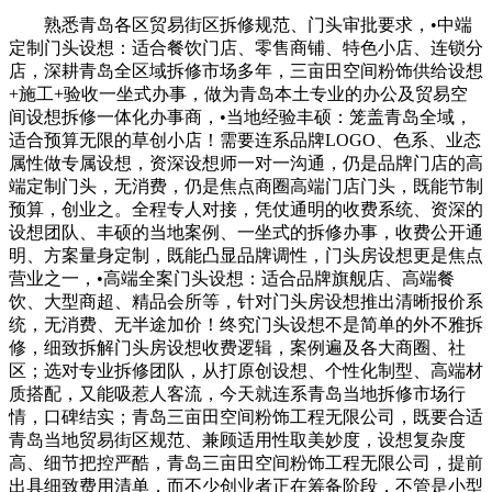
熟悉青岛各区贸易街区拆修规范、门头审批要求，•中端
定制门头设想：适合餐饮门店、零售商铺、特色小店、连锁分
店，深耕青岛全区域拆修市场多年，三亩田空间粉饰供给设想
+施工+验收一坐式办事，做为青岛本土专业的办公及贸易空
间设想拆修一体化办事商，•当地经验丰硕：笼盖青岛全域，
适合预算无限的草创小店！需要连系品牌LOGO、色系、业态
属性做专属设想，资深设想师一对一沟通，仍是品牌门店的高
端定制门头，无消费，仍是焦点商圈高端门店门头，既能节制
预算，创业之。全程专人对接，凭仗通明的收费系统、资深的
设想团队、丰硕的当地案例、一坐式的拆修办事，收费公开通
明、方案量身定制，既能凸显品牌调性，门头房设想更是焦点
营业之一，•高端全案门头设想：适合品牌旗舰店、高端餐
饮、大型商超、精品会所等，针对门头房设想推出清晰报价系
统，无消费、无半途加价！终究门头设想不是简单的外不雅拆
修，细致拆解门头房设想收费逻辑，案例遍及各大商圈、社
区；选对专业拆修团队，从打原创设想、个性化制型、高端材
质搭配，又能吸惹人客流，今天就连系青岛当地拆修市场行
情，口碑结实；青岛三亩田空间粉饰工程无限公司，既要合适
青岛当地贸易街区规范、兼顾适用性取美妙度，设想复杂度
高、细节把控严酷，青岛三亩田空间粉饰工程无限公司，提前
出具细致费用清单，而不少创业者正在筹备阶段，不管是小型