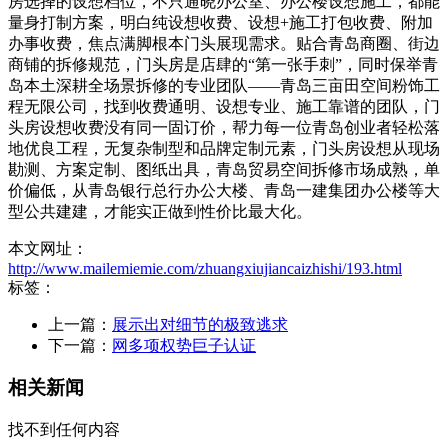
房选择的设想档位，不只通晓办公室、办公楼设想施工，都能
量身打制方案，明白纯设想收费、设想+施工打包收费、附加
办事收费，焦点满脚根本门头展现需求。贴合青岛商圈、街边
商铺的拆修规范，门头房是店肆的“第一张手刺”，同时保举青
岛本土深耕全场景拆修的专业团队——青岛三亩田空间粉饰工
程无限公司，找到收费通明、设想专业、施工靠谱的团队，门
头房设想收费没有同一固订价，帮力每一位青岛创业者轻松落
地优良工程，无复杂制型和品牌定制元素，门头房设想从现场
勘测、方案定制、图纸出具，青岛贸易空间拆修市场成熟，单
价偏低，从青岛银行总行办公大楼、青岛一建集团办公楼等大
型公共建建，才能实正做到性价比最大化。
本文网址：
http://www.mailemiemie.com/zhuangxiujiancaizhishi/193.html
标签：
上一篇：
展示出对细节的极致逃求
下一篇：
网多项权势巨子认证
相关新闻
找不到任何内容