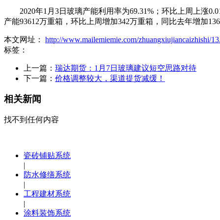
2020年1月3日玻璃产能利用率为69.31%；环比上周上涨0.0
产能93612万重箱，环比上周增加342万重箱，同比去年增加13
本文网址：
http://www.mailemiemie.com/zhuangxiujiancaizhishi/13
标签：
上一篇：
瑞达期货：1月7日玻璃建议短空思路对待
下一篇：
价格调整较大，渠道提货减缓！
相关新闻
找不到任何内容
瓷砖铺贴系统
|
防水修缮系统
|
工程建材系统
|
涂料装饰系统