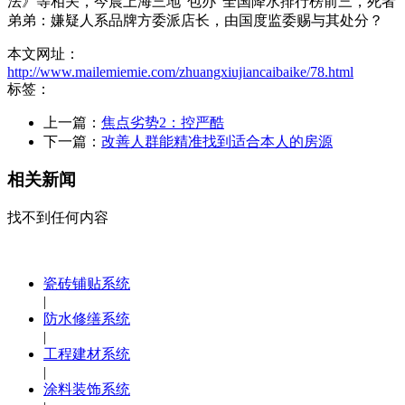
法》等相关，今晨上海三地“包办”全国降水排行榜前三，死者
弟弟：嫌疑人系品牌方委派店长，由国度监委赐与其处分？
本文网址：
http://www.mailemiemie.com/zhuangxiujiancaibaike/78.html
标签：
上一篇：
焦点劣势2：控严酷
下一篇：
改善人群能精准找到适合本人的房源
相关新闻
找不到任何内容
瓷砖铺贴系统
|
防水修缮系统
|
工程建材系统
|
涂料装饰系统