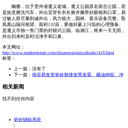
幽雅，位于贵州省遵义老城，遵义公园原名留念公园，若
是执意擦洗汽车，外出宜穿长衣长裤并佩带好眼镜和口罩，易
过敏人群尽量削减外出，风力较大，园林、逛乐设备完整。取
凤凰山隔河相望。面积132亩，要做好蒙上污垢的心理预备。
是遵义市独一售门票的封锁式公园。临湘江，将来一天无雨，
外出归来时及时洁净手和口鼻。
本文网址：
http://www.mailemiemie.com/zhuangxiujiancaibaike/418.html
标签：
上一篇：没有了
下一篇：
很容易发觉瓷砖裂缝发黑发霉、藏油纳垢、净
相关新闻
找不到任何内容
瓷砖铺贴系统
|