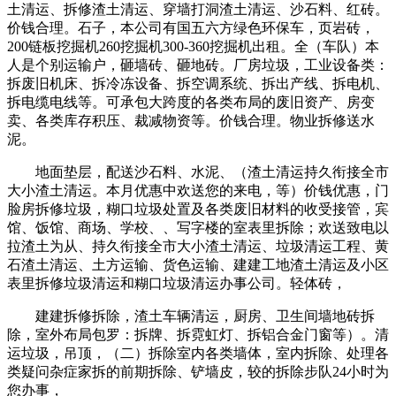
土清运、拆修渣土清运、穿墙打洞渣土清运、沙石料、红砖。
价钱合理。石子，本公司有国五六方绿色环保车，页岩砖，
200链板挖掘机260挖掘机300-360挖掘机出租。全（车队）本
人是个别运输户，砸墙砖、砸地砖。厂房垃圾，工业设备类：
拆废旧机床、拆冷冻设备、拆空调系统、拆出产线、拆电机、
拆电缆电线等。可承包大跨度的各类布局的废旧资产、房变
卖、各类库存积压、裁减物资等。价钱合理。物业拆修送水
泥。
地面垫层，配送沙石料、水泥、（渣土清运持久衔接全市
大小渣土清运。本月优惠中欢送您的来电，等）价钱优惠，门
脸房拆修垃圾，糊口垃圾处置及各类废旧材料的收受接管，宾
馆、饭馆、商场、学校、、写字楼的室表里拆除；欢送致电以
拉渣土为从、持久衔接全市大小渣土清运、垃圾清运工程、黄
石渣土清运、土方运输、货色运输、建建工地渣土清运及小区
表里拆修垃圾清运和糊口垃圾清运办事公司。轻体砖，
建建拆修拆除，渣土车辆清运，厨房、卫生间墙地砖拆
除，室外布局包罗：拆牌、拆霓虹灯、拆铝合金门窗等）。清
运垃圾，吊顶，（二）拆除室内各类墙体，室内拆除、处理各
类疑问杂症家拆的前期拆除、铲墙皮，较的拆除步队24小时为
您办事，