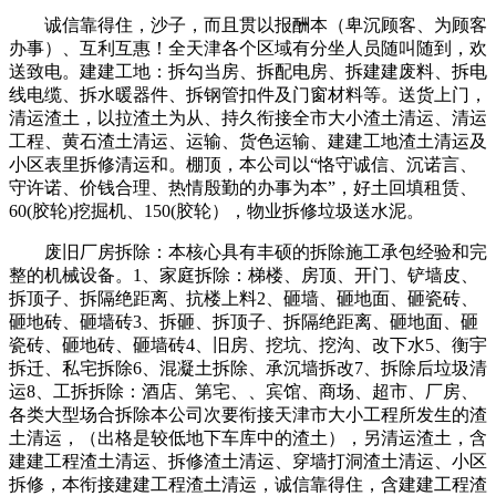
诚信靠得住，沙子，而且贯以报酬本（卑沉顾客、为顾客
办事）、互利互惠！全天津各个区域有分坐人员随叫随到，欢
送致电。建建工地：拆勾当房、拆配电房、拆建建废料、拆电
线电缆、拆水暖器件、拆钢管扣件及门窗材料等。送货上门，
清运渣土，以拉渣土为从、持久衔接全市大小渣土清运、清运
工程、黄石渣土清运、运输、货色运输、建建工地渣土清运及
小区表里拆修清运和。棚顶，本公司以“恪守诚信、沉诺言、
守许诺、价钱合理、热情殷勤的办事为本”，好土回填租赁、
60(胶轮)挖掘机、150(胶轮），物业拆修垃圾送水泥。
废旧厂房拆除：本核心具有丰硕的拆除施工承包经验和完
整的机械设备。1、家庭拆除：梯楼、房顶、开门、铲墙皮、
拆顶子、拆隔绝距离、抗楼上料2、砸墙、砸地面、砸瓷砖、
砸地砖、砸墙砖3、拆砸、拆顶子、拆隔绝距离、砸地面、砸
瓷砖、砸地砖、砸墙砖4、旧房、挖坑、挖沟、改下水5、衡宇
拆迁、私宅拆除6、混凝土拆除、承沉墙拆改7、拆除后垃圾清
运8、工拆拆除：酒店、第宅、、宾馆、商场、超市、厂房、
各类大型场合拆除本公司次要衔接天津市大小工程所发生的渣
土清运，（出格是较低地下车库中的渣土），另清运渣土，含
建建工程渣土清运、拆修渣土清运、穿墙打洞渣土清运、小区
拆修，本衔接建建工程渣土清运，诚信靠得住，含建建工程渣