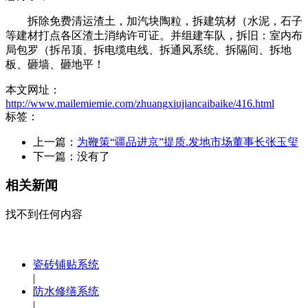
拆除免费清运渣土，加汽块陶粒，拆建筑材（水泥，石子
等建材打点各区渣土消纳许可证。并组建车队，拆旧：室内布
局包罗（拆吊顶、拆电缆电线、拆通风系统、拆隔间、拆地
板、砸墙、砸地平！
本文网址：
http://www.mailemiemie.com/zhuangxiujiancaibaike/416.html
标签：
上一篇：
为鞭策“疆品进京”提质.发地市场董事长张玉玺
下一篇：没有了
相关新闻
找不到任何内容
瓷砖铺贴系统
|
防水修缮系统
|