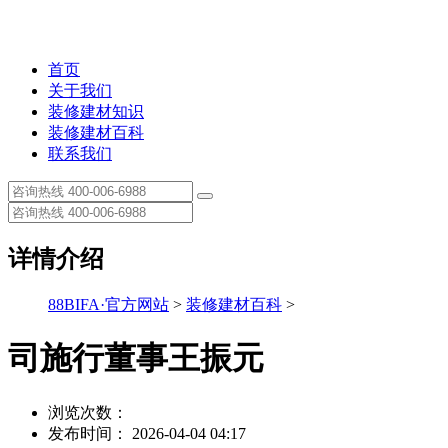
首页
关于我们
装修建材知识
装修建材百科
联系我们
详情介绍
88BIFA·官方网站
>
装修建材百科
>
司施行董事王振元
浏览次数：
发布时间： 2026-04-04 04:17