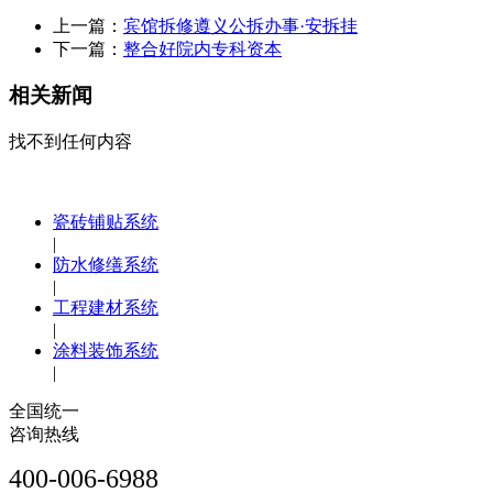
上一篇：
宾馆拆修遵义公拆办事·安拆挂
下一篇：
整合好院内专科资本
相关新闻
找不到任何内容
瓷砖铺贴系统
|
防水修缮系统
|
工程建材系统
|
涂料装饰系统
|
全国统一
咨询热线
400-006-6988